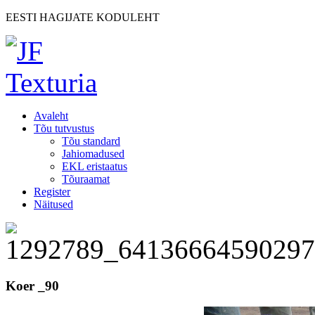
EESTI HAGIJATE KODULEHT
Avaleht
Tõu tutvustus
Tõu standard
Jahiomadused
EKL eristaatus
Tõuraamat
Register
Näitused
Koer _90