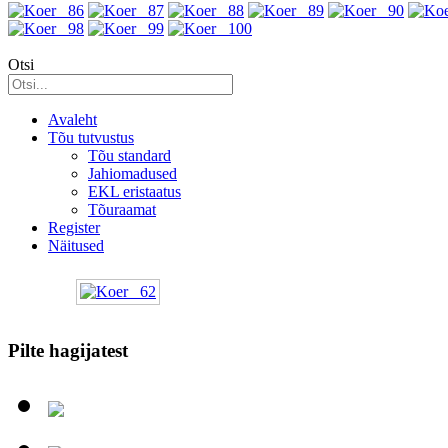
Otsi
Avaleht
Tõu tutvustus
Tõu standard
Jahiomadused
EKL eristaatus
Tõuraamat
Register
Näitused
Pilte hagijatest