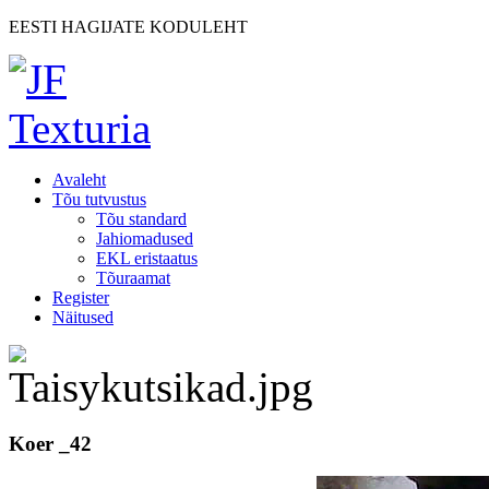
EESTI HAGIJATE KODULEHT
Avaleht
Tõu tutvustus
Tõu standard
Jahiomadused
EKL eristaatus
Tõuraamat
Register
Näitused
Koer _42