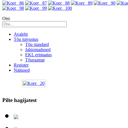
Otsi
Avaleht
Tõu tutvustus
Tõu standard
Jahiomadused
EKL eristaatus
Tõuraamat
Register
Näitused
Pilte hagijatest