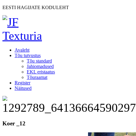
EESTI HAGIJATE KODULEHT
Avaleht
Tõu tutvustus
Tõu standard
Jahiomadused
EKL eristaatus
Tõuraamat
Register
Näitused
Koer _12