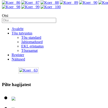
Otsi
Avaleht
Tõu tutvustus
Tõu standard
Jahiomadused
EKL eristaatus
Tõuraamat
Register
Näitused
Pilte hagijatest