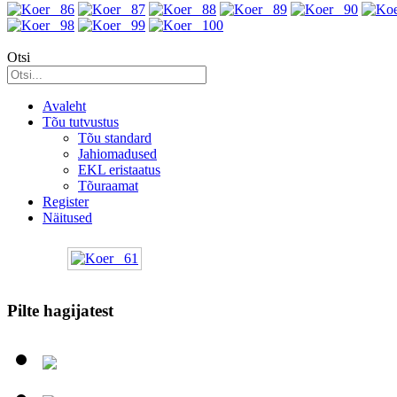
Otsi
Avaleht
Tõu tutvustus
Tõu standard
Jahiomadused
EKL eristaatus
Tõuraamat
Register
Näitused
Pilte hagijatest