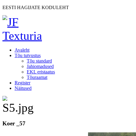
EESTI HAGIJATE KODULEHT
Avaleht
Tõu tutvustus
Tõu standard
Jahiomadused
EKL eristaatus
Tõuraamat
Register
Näitused
Koer _57