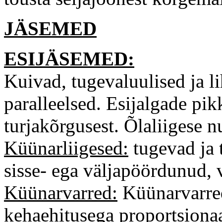
JÄSEMED
ESIJÄSEMED:
Kuivad, tugevaluulised ja li
paralleelsed. Esijalgade p
turjakõrgusest. Õlaliigese 
Küünarliigesed:
tugevad ja t
sisse- ega väljapöördunud, 
Küünarvarred:
Küünarvarred
kehaehitusega proportsionaal