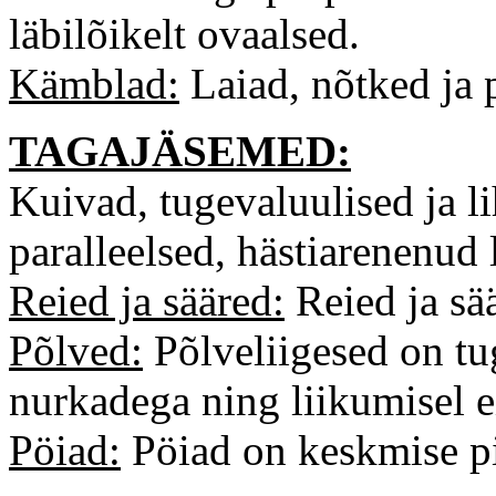
läbilõikelt ovaalsed.
Kämblad:
Laiad, nõtked ja 
TAGAJÄSEMED:
Kuivad, tugevaluulised ja li
paralleelsed, hästiarenenud
Reied ja sääred:
Reied ja sä
Põlved:
Põlveliigesed on t
nurkadega ning liikumisel e
Pöiad:
Pöiad on keskmise pi