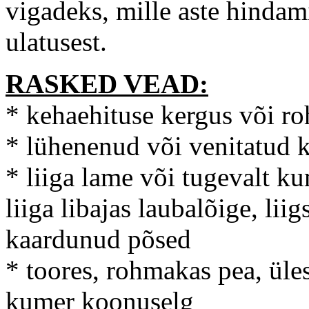
vigadeks, mille aste hindami
ulatusest.
RASKED VEAD:
* kehaehituse kergus või r
* lühenenud või venitatud ke
* liiga lame või tugevalt k
liiga libajas laubalõige, lii
kaardunud põsed
* toores, rohmakas pea, ül
kumer koonuselg