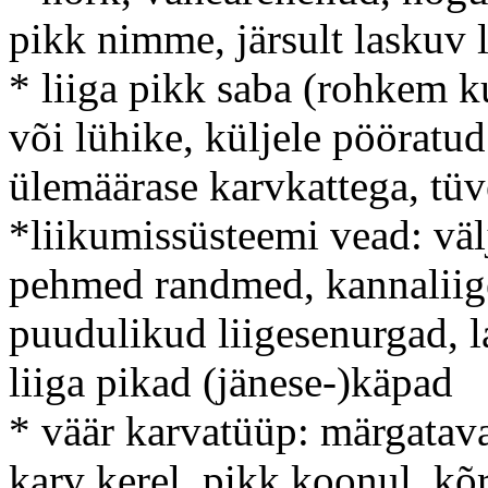
pikk nimme, järsult laskuv 
* liiga pikk saba (rohkem k
või lühike, küljele pööratu
ülemäärase karvkattega, tüv
*liikumissüsteemi vead: vä
pehmed randmed, kannaliige
puudulikud liigesenurgad, l
liiga pikad (jänese-)käpad
* väär karvatüüp: märgataval
karv kerel, pikk koonul, kõr