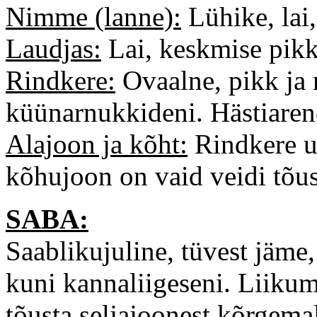
Nimme (lanne):
Lühike, lai,
Laudjas:
Lai, keskmise pikku
Rindkere:
Ovaalne, pikk ja
küünarnukkideni. Hästiaren
Alajoon ja kõht:
Rindkere ul
kõhujoon on vaid veidi tõus
SABA:
Saablikujuline, tüvest jäme
kuni kannaliigeseni. Liikumi
tõusta seljajoonest kõrgema