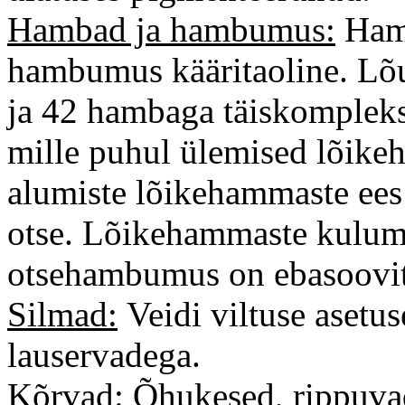
Hambad ja hambumus:
Hamb
hambumus kääritaoline. Lõ
ja 42 hambaga täiskompleks
mille puhul ülemised lõike
alumiste lõikehammaste ees
otse. Lõikehammaste kulum
otsehambumus on ebasoovit
Silmad:
Veidi viltuse asetu
lauservadega.
Kõrvad:
Õhukesed, rippuvad