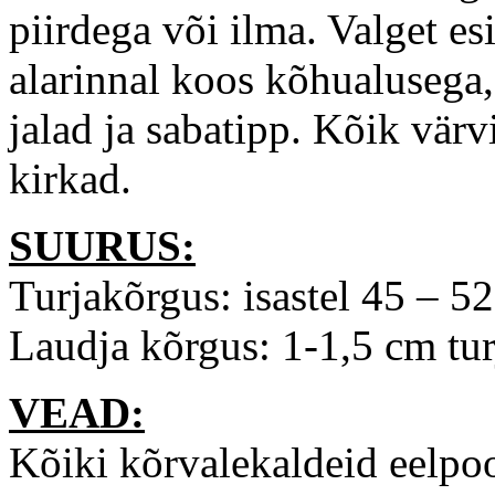
piirdega või ilma. Valget esi
alarinnal koos kõhualusega
jalad ja sabatipp. Kõik vär
kirkad.
SUURUS:
Turjakõrgus: isastel 45 – 
Laudja kõrgus: 1-1,5 cm tu
VEAD:
Kõiki kõrvalekaldeid eelpoo