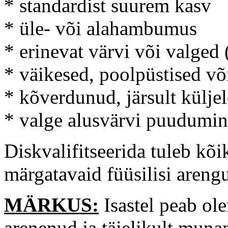
* standardist suurem kasv
* üle- või alahambumus
* erinevat värvi või valged 
* väikesed, poolpüstised võ
* kõverdunud, järsult külje
* valge alusvärvi puudumi
Diskvalifitseerida tuleb kõi
märgatavaid füüsilisi areng
MÄRKUS:
Isastel peab ol
arenenud ja täielikult muna