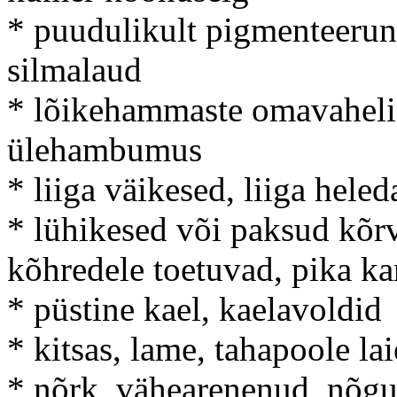
* puudulikult pigmenteerun
silmalaud
* lõikehammaste omavahelis
ülehambumus
* liiga väikesed, liiga hele
* lühikesed või paksud kõrv
kõhredele toetuvad, pika k
* püstine kael, kaelavoldid
* kitsas, lame, tahapoole la
* nõrk, vähearenenud, nõgus