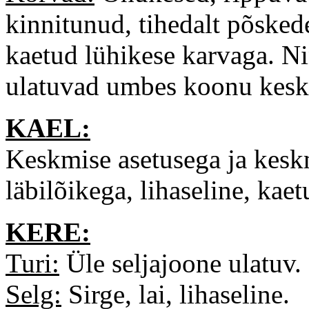
kinnitunud, tihedalt põsked
kaetud lühikese karvaga. N
ulatuvad umbes koonu kesk
KAEL:
Keskmise asetusega ja kesk
läbilõikega, lihaseline, kae
KERE:
Turi:
Üle seljajoone ulatuv.
Selg:
Sirge, lai, lihaseline.