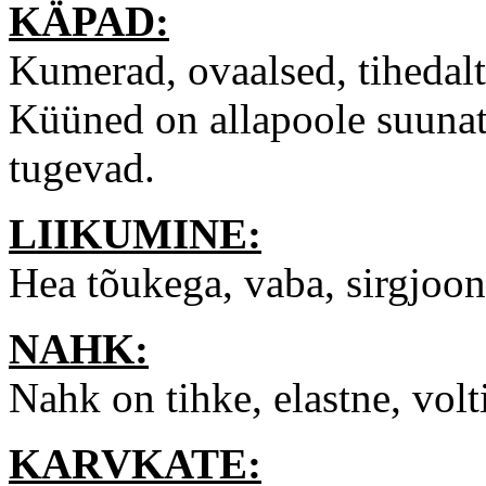
KÄPAD:
Kumerad, ovaalsed, tihedal
Küüned on allapoole suuna
tugevad.
LIIKUMINE:
Hea tõukega, vaba, sirgjoone
NAHK:
Nahk on tihke, elastne, volt
KARVKATE: