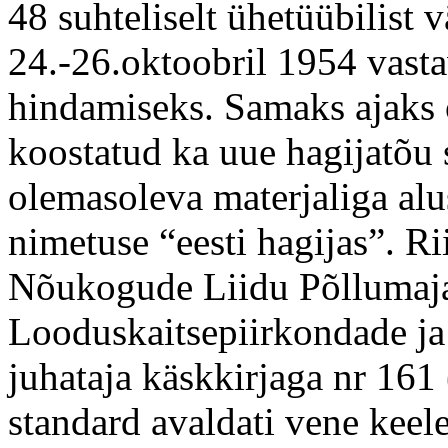
48 suhteliselt ühetüübilist v
24.-26.oktoobril 1954 vasta
hindamiseks. Samaks ajaks 
koostatud ka uue hagijatõu 
olemasoleva materjaliga alus
nimetuse “eesti hagijas”. Ri
Nõukogude Liidu Põllumaja
Looduskaitsepiirkondade ja
juhataja käskkirjaga nr 161
standard avaldati vene keele