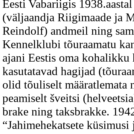
Eesti Vabariigis 1938.aasta
(väljaandja Riigimaade ja M
Reindolf) andmeil ning sama
Kennelklubi tõuraamatu kann
ajani Eestis oma kohalikku 
kasutatavad hagijad (tõura
olid tõuliselt määratlemata
peamiselt šveitsi (helveetsia
brake ning taksbrakke. 1942
“Jahimehekatsete küsimusi j