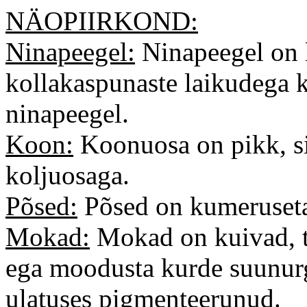
NÄOPIIRKOND:
Ninapeegel:
Ninapeegel on l
kollakaspunaste laikudega 
ninapeegel.
Koon:
Koonuosa on pikk, si
koljuosaga.
Põsed:
Põsed on kumeruseta,
Mokad:
Mokad on kuivad, ti
ega moodusta kurde suunur
ulatuses pigmenteerunud.