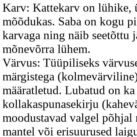
Karv: Kattekarv on lühike, ü
mõõdukas. Saba on kogu pik
karvaga ning näib seetõttu 
mõnevõrra lühem.
Värvus: Tüüpiliseks värvus
märgistega (kolmevärviline
määratletud. Lubatud on ka 
kollakaspunasekirju (kahevä
moodustavad valgel põhjal 
mantel või erisuurused laig