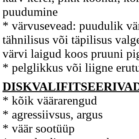
puudumine
* värvusevead: puudulik vä
tähnilisus või täpilisus val
värvi laigud koos pruuni p
* pelglikkus või liigne erut
DISKVALIFITSEERIVA
* kõik väärarengud
* agressiivsus, argus
* väär sootüüp