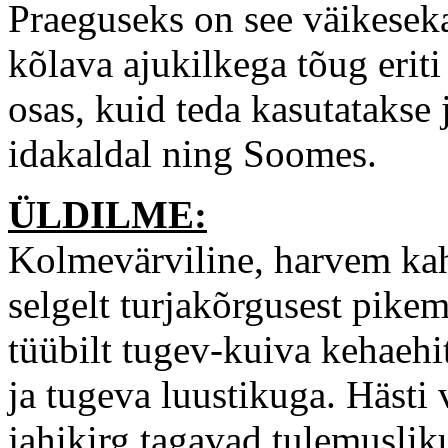
Praeguseks on see väikesekas
kõlava ajukilkega tõug eri
osas, kuid teda kasutatakse
idakaldal ning Soomes.
ÜLDILME:
Kolmevärviline, harvem ka
selgelt turjakõrgusest pike
tüübilt tugev-kuiva kehaehi
ja tugeva luustikuga. Hästi
jahikirg tagavad tulemusliku