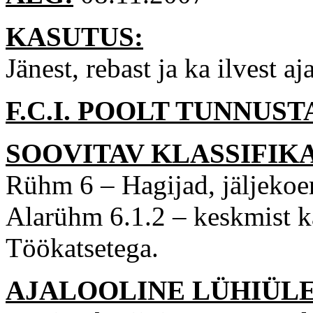
KASUTUS:
Jänest, rebast ja ka ilvest aj
F.C.I. POOLT TUNNUS
SOOVITAV KLASSIFIK
Rühm 6 – Hagijad, jäljekoe
Alarühm 6.1.2 – keskmist k
Töökatsetega.
AJALOOLINE LÜHIÜL