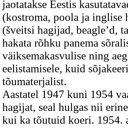
jaotatakse Eestis kasutatav
(kostroma, poola ja inglise
(šveitsi hagijad, beagle’d, t
hakata rõhku panema sõralis
väiksemakasvulise ning aegl
eelistamisele, kuid sõjakee
tõumaterjalist.
Aastatel 1947 kuni 1954 vaa
hagijat, seal hulgas nii erin
kui ka tõutuid koeri. 1954. 