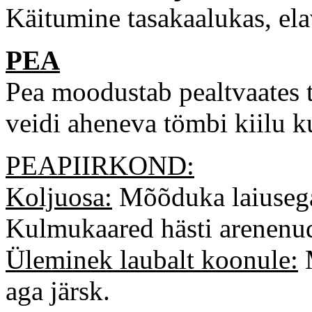
Käitumine tasakaalukas, elav
PEA
Pea moodustab pealtvaates 
veidi aheneva tömbi kiilu k
PEAPIIRKOND:
Koljuosa:
Mõõduka laiusega
Kulmukaared hästi arenenud
Üleminek laubalt koonule:
M
aga järsk.