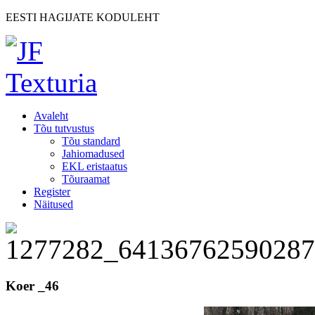
EESTI HAGIJATE KODULEHT
Avaleht
Tõu tutvustus
Tõu standard
Jahiomadused
EKL eristaatus
Tõuraamat
Register
Näitused
Koer _46