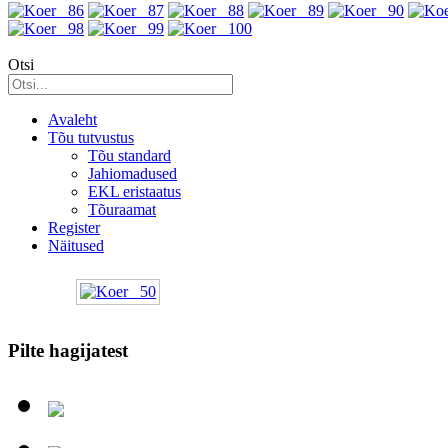
Otsi
Avaleht
Tõu tutvustus
Tõu standard
Jahiomadused
EKL eristaatus
Tõuraamat
Register
Näitused
Pilte hagijatest